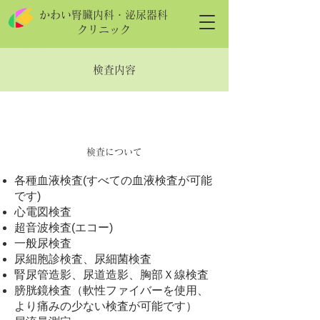
かわい腎臓内科・泌尿器科
クリニック
検査内容
検査について
各種血液検査(すべての血液検査が可能
です)
心電図検査
超音波検査(エコー)
一般尿検査
尿細胞診検査、尿細菌検査
腎尿管造影、尿道造影、胸部Ｘ線検査
膀胱鏡検査（軟性ファイバーを使用、
より痛みの少ない検査が可能です）